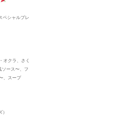
た
スペシャルプレ
・オクラ、さく
風ソース〜、フ
〜、スープ
ズ）